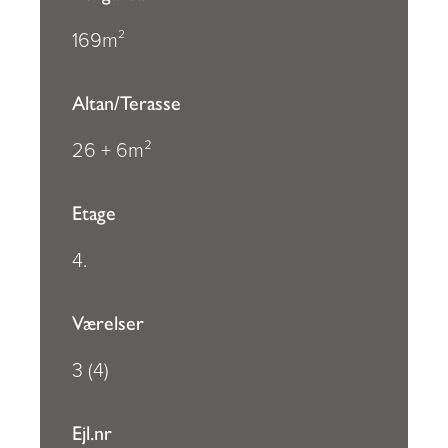
2
169m
Altan/Terasse
26 + 6m²
Etage
4.
Værelser
3 (4)
Ejl.nr