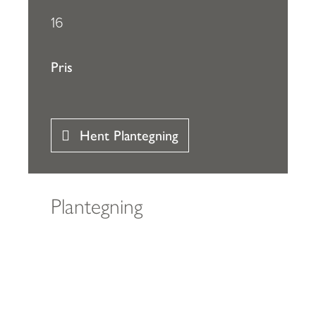
16
Pris
Hent Plantegning
Plantegning