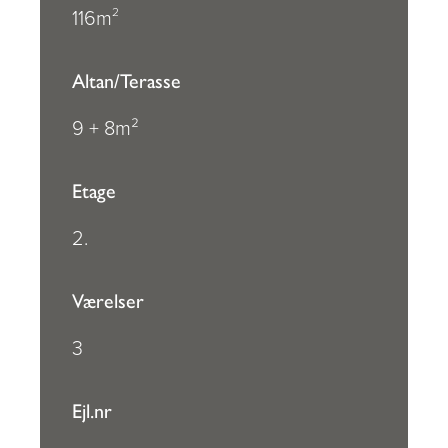
2
116m
Altan/Terasse
9 + 8m²
Etage
2.
Værelser
3
Ejl.nr