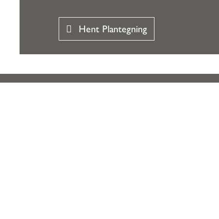
Hent Plantegning
CREATED & HOSTED BY MAKE MOVES