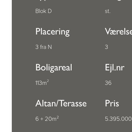
Blok D
st.
Placering
Værels
3 fra N
3
Boligareal
Ejl.nr
2
113m
36
Altan/Terasse
Pris
6 + 20m²
5.395.000