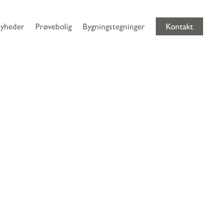
yheder
Prøvebolig
Bygningstegninger
Kontakt