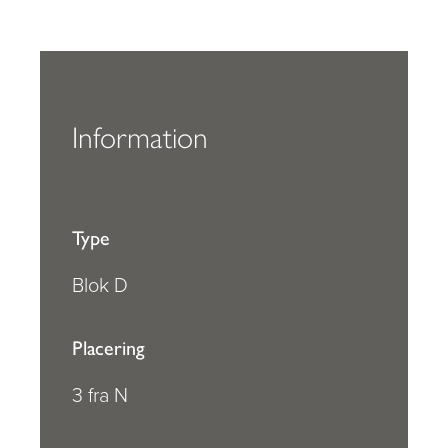
Information
Type
Blok D
Placering
3 fra N