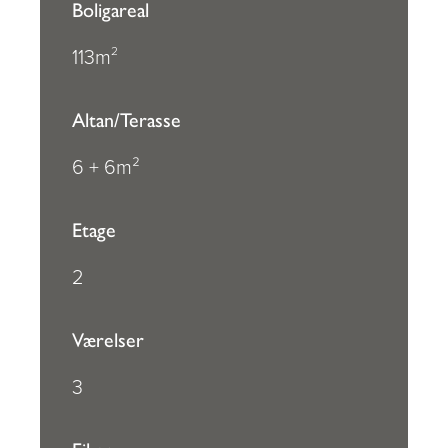
Boligareal
2
113m
Altan/Terasse
6 + 6m²
Etage
2
Værelser
3